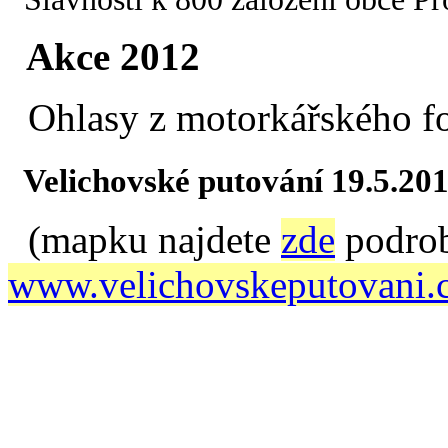
Akce 2012
Ohlasy z motorkářského fo
Velichovské putování 19.5.20
(mapku najdete
zde
podrob
www.velichovskeputovani.